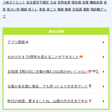
う味ダイエット
名古屋市千種区
大会
姿勢改善
慢性痛
栄養
機能改善
疾
患
発ガン性
睡眠
筋トレ
美肌
肩こり
腰痛
膝痛
豆知識
運動
飛距離アッ
プ
最近の投稿
アプリ開発
おかげさまで6周年を迎えることができました
豆知識【雨の日に古傷が痛むのは気のせいじゃない
】
台風が名古屋に接近…でも思ったより大丈夫でした
昨日の地震、驚きましたね…山梨の方大丈夫ですか