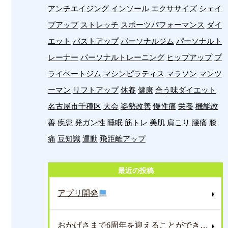
アンチエイジング
インソール
エクササイズ
シェイ
プアップ
ストレッチ
スポーツパフォーマンス
ダイ
エット
バストアップ
パーソナルジム
パーソナルト
レーナー
パーソナルトレーニング
ヒップアップ
プ
ライベートジム
マシンピラティス
マラソン
マンツ
ーマン
リフトアップ
休養
健康
合う味ダイエット
名古屋市千種区
大会
姿勢改善
慢性痛
栄養
機能改
善
疾患
発ガン性
睡眠
筋トレ
美肌
肩こり
腰痛
膝
痛
豆知識
運動
飛距離アップ
最近の投稿
アプリ開発
おかげさまで6周年を迎えることができました