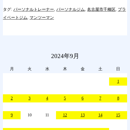
タグ:
パーソナルトレーナー
,
パーソナルジム
,
名古屋市千種区
,
プラ
イベートジム
,
マンツーマン
2024年9月
月
火
水
木
金
土
日
1
2
3
4
5
6
7
8
9
10
11
12
13
14
15