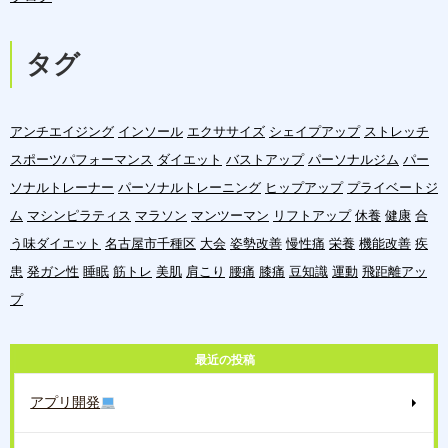
タグ
アンチエイジング
インソール
エクササイズ
シェイプアップ
ストレッチ
スポーツパフォーマンス
ダイエット
バストアップ
パーソナルジム
パー
ソナルトレーナー
パーソナルトレーニング
ヒップアップ
プライベートジ
ム
マシンピラティス
マラソン
マンツーマン
リフトアップ
休養
健康
合
う味ダイエット
名古屋市千種区
大会
姿勢改善
慢性痛
栄養
機能改善
疾
患
発ガン性
睡眠
筋トレ
美肌
肩こり
腰痛
膝痛
豆知識
運動
飛距離アッ
プ
最近の投稿
アプリ開発