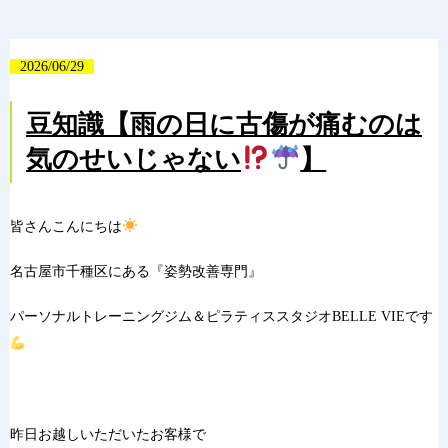
2026/06/29
豆知識【雨の日に古傷が痛むのは
気のせいじゃない
】
皆さんこん
にちは
名古屋市千種区
にある『姿勢
改善専門』
パーソナルト
レーニングジ
ム＆ピラティス
スタジオBELL
E
VIEです
昨日お越しいただいたお客様で