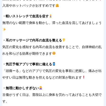
入浴やホットパックがおすすめです
・軽いストレッチで血流を促す
無理のない範囲で身体を動かし、滞
った血流を流してあげましょう
・耳のマッサージで内耳の血流を整える
気圧の変化を感知
する内耳の血流を改善するこ
とで、自律神経の乱
れを和らげ
る効果が期待できます
・気圧予報アプリで事前に備える
「頭痛ーる」など
のアプリで気圧の
変化を事前に把握し、痛みが出
や
すい日は無理な動きを控えるなどの対策が取
れます
・無理に動かしすぎない
古傷がうずく
日は、普段以上に身体を労わってあげる
ことも大切で
す。