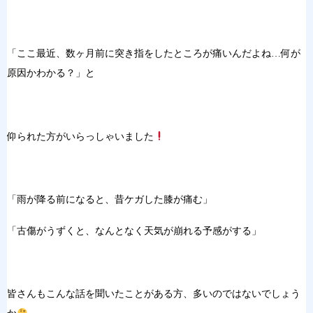
「ここ最近、数ヶ月前に突き指をしたところが痛いんだよね…何が
原因かわかる？」と
仰られた方がいらっしゃいました
「雨が降る
前になると、
昔ケガした膝が
痛む」
「古傷がうずく
と、なんとなく天
気が崩れる予感が
する」
皆さんもこんな
話を聞いたこ
とがある方、多いの
ではないでしょう