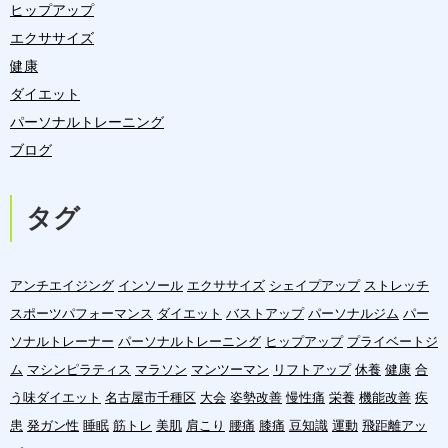
ヒップアップ
エクササイズ
健康
ダイエット
パーソナルトレーニング
ブログ
タグ
アンチエイジング
インソール
エクササイズ
シェイプアップ
ストレッチ
スポーツパフォーマンス
ダイエット
バストアップ
パーソナルジム
パー
ソナルトレーナー
パーソナルトレーニング
ヒップアップ
プライベートジ
ム
マシンピラティス
マラソン
マンツーマン
リフトアップ
休養
健康
合
う味ダイエット
名古屋市千種区
大会
姿勢改善
慢性痛
栄養
機能改善
疾
患
発ガン性
睡眠
筋トレ
美肌
肩こり
腰痛
膝痛
豆知識
運動
飛距離アッ